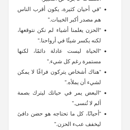
“في أحيان كثيرة، يكون أقرب الناس
هم مصدر أكبر الخيبات.”
“الحزن يعلمنا أشياء لم نكن نتوقعها،
لكنه يكسر شيئًا في أرواحنا.”
“الحياة ليست عادلة دائمًا، لكنها
مستمرة رغم كل شيء.”
“هناك أشخاص يتركون فراغًا لا يمكن
لشيء أن يملأه.”
“البعض يمر في حياتك ليترك بصمة
ألم لا تُنسى.”
“أحيانًا، كل ما تحتاجه هو حضن دافئ
ليخفف عبء الحزن.”