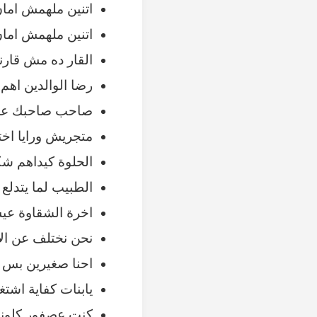
اتنين ملهمش اما
اتنين ملهمش امان
القار ده مش قارنا
رضا الوالدين اهم
صاحب صاحبك علي
متجريش ورايا اخ
الحلوة كيداهم شك
الطبيب لما يتدلع 
اخرة الشقاوة عي
نحن نختلف عن ال
احنا صغيرين بس 
يابنات كفاية اشتغ
كنت عصفور كلون