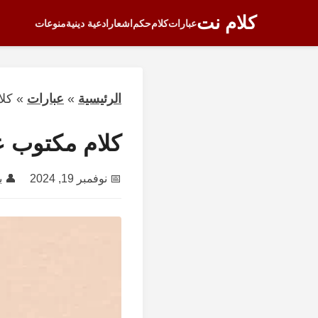
كلام نت
عبارات
كلام
حكم
اشعار
ادعية دينية
منوعات
الرئيسية
»
عبارات
»
كلا
كلام مكتوب ع
📅
نوفمبر 19, 2024
👤 ب