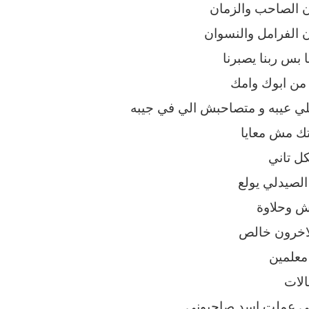
ن الصاحب والزمان
 الفرامل والنسوان
 بس ربنا يصبرنا
 من ابوك وامك
 عيبه و متصاحبش الي في جيبه
تك مش معايا
ل تاني
الصيدلي يولع
ش وحلاوة
اخرون خالص
معلمين
الات
ى عملت اسد صاحبونى