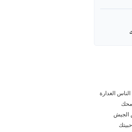
ك
لناس الغدارة
محك
 الجيش
بيتك