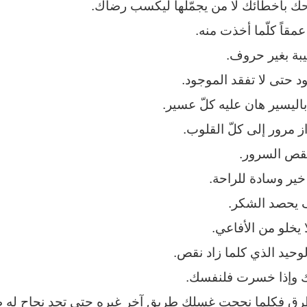
 بأخطائك لا من يجمّلها ليكسب رضاك.
عمقاً كلّما أخذت منه.
يبة بغير حروف.
د حتى لا تفقد الموجود.
باليسير هان عليه كلّ عسير.
از مرور إلى كلّ القلوب.
 نقص السرور.
ير وسادة للراحة.
 يحصد الشكر.
 يخلو من الأفاعي.
وحيد الذي كلما زاد نقص.
 وإذا خسرت فلنفسك.
طرق فكلما نجحت غسلك طريق آخر غيره حتى تجد نجاح له ط