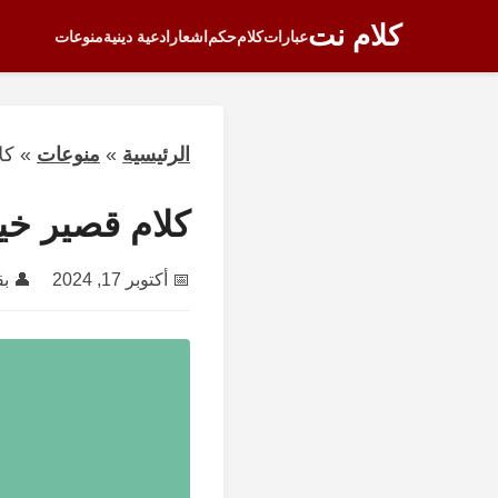
كلام نت
عبارات
كلام
حكم
اشعار
ادعية دينية
منوعات
الرئيسية
»
منوعات
»
كل
كلام قصير خير 
📅
أكتوبر 17, 2024
👤 ب