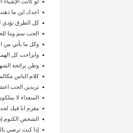
لَو كآنت الإشياء ا
اجدك اين ما ذهبت
كل الطرق تؤدي لغ
الحب سم وما للح
وكل ما يأتي من ال
وانزاحت كل الهمو
وطن برائحة الشهيد
كلام الناس مكالمة
تريدين الحب اعشق
السعداء لا يملك
مغرم انا فيك لحد 
الشخص الكتوم إذا
إذا كنت ترضي بال