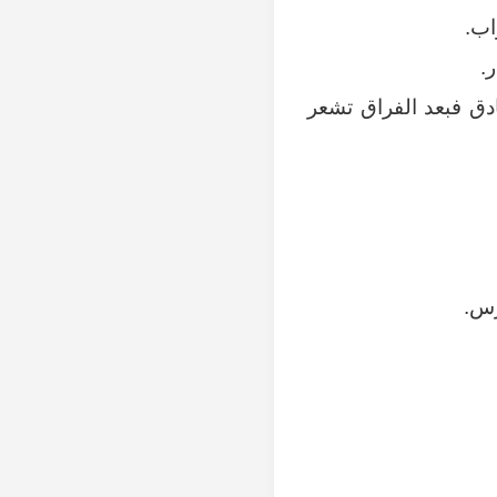
اب.
.
دق فبعد الفراق تشعر
رس.