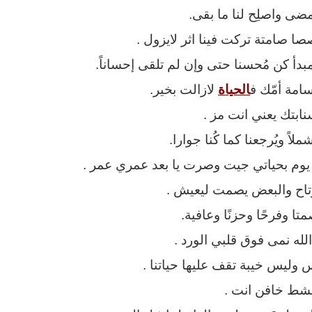
ا مضى واصلِح لنا ما بقى.
ا صامتة تركت فينا اثر لايزول .
دأ كن مُحسنا حتى وإن لم تلقى إحساناً.
امة أمّك ف
الحياة
لازالت بخير.
بتك يعني انت مز . ‏
شملاً ويُرجعنا كما كُنا جوارا.
وم بحياتي جيت وصرت يا بعد عمري عمر .
تاح والبعض يصمت ليعيش .
 وفرحًا وحزنًا وعافية.
 الله نمى فوق قلبي الورد .
 وليس خيبة تقف عليها حياتنا .
مشط خافن انت .