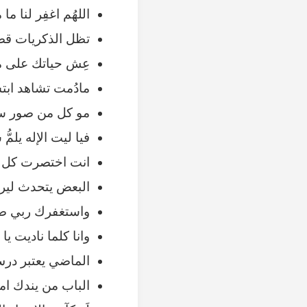
اللهُم اغفِر لنا م
تظل الذكريات قصص
عِش حياتك على مب
مادُمت تشاهد ابتس
مو كل من صور سنا
فيا ليت الإله يلمُّ 
انت اختصرت كل ي
البعض يتحدث لير
واستغفرك ربي صمتا
وانا كلما ناديت يا
الماضي يعتبر درس
الباب من يندك ا