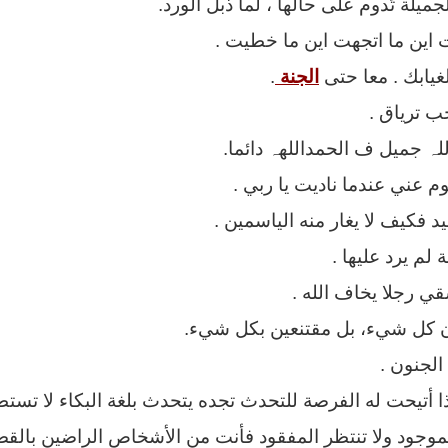
لجميلة تَدوم على حالها ، لما ذبل الورد.
 اين ما اتجهت اين ما خطيت .
يابك . معا حتى
الجنة
.
ب ترياق .
لہ جميل ف الحمداللهہ دائما.
م عني عندما ناديت يا ربي .
 فكيف لا يغار منه الياسمين .
 لم يرد عليها .
ي رجلا يخاف الله .
ون كل شيء، بل مقتنعين بكل شيء.
الجنون .
 أتيحت له الفرصة للتحدث تجده يتحدث بلغة البكاء لا تستط
موجود ولا تنتظر المفقود فأنت من الأشخاص الراضين بالقضا