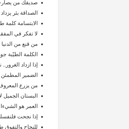
صديقك من يصارحك
الصداقة بئر يزداد 
الابتسامة كلمة ط
لا تفكر في المفقو
من قنع من الدنيا 
الكلمة الطيّبة جو
إذا ازداد الغرور..
الضمير المطمئن خ
من يزرع المعروف
البستان الجميل لا
العمر هو الشيءال
إذا نجحت فلنفسك
للنجاح والتفوق 