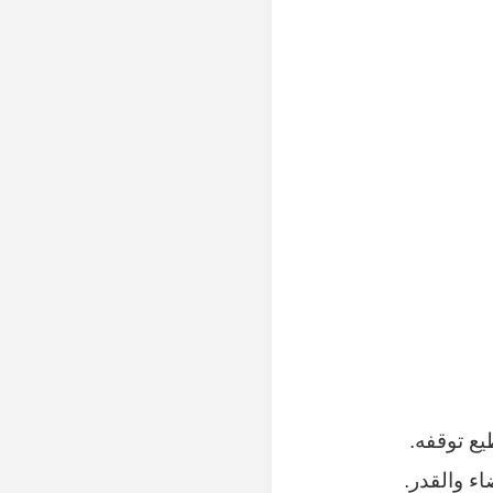
يع توقفه.
ء والقدر.