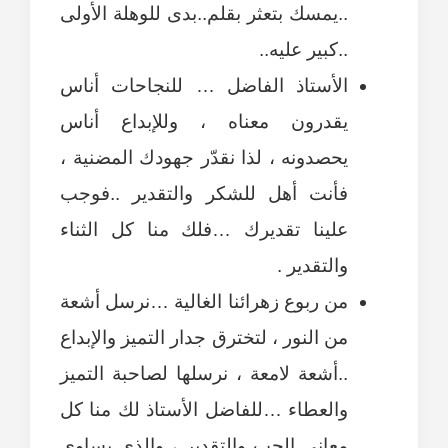
..يمسك بتعثر بقلم..بدى للوهلة الأولى
..كبير عليه..
الأستاذ الفاضل … للنجاحات أناس
يقدرون معناه ، وللإبداع أناس
يحصدونه ، لذا نقدّر جهودك المضنية ،
فأنت أهل للشكر والتقدير ..فوجب
علينا تقديرك …فلك منا كل الثناء
والتقدير .
من ربوع زهرائنا الغالية …نرسل أشعة
من النور ، لتخترق جدار التميز والإبداع
..أشعة لامعة ، نرسلها لصاحبة التميز
والعطاء …للفاضل الأستاذ لك منا كل
معاني الحب والتقدير ، والذي يساوي