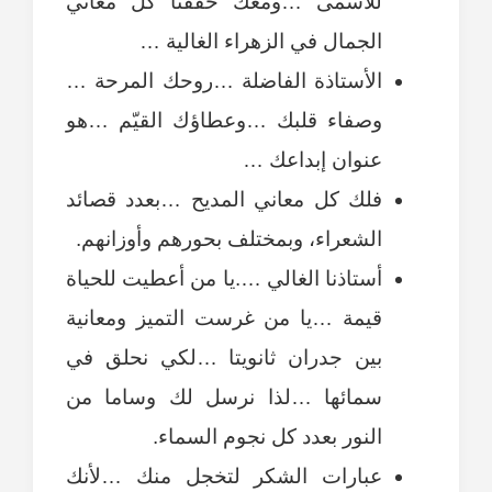
للأسمى …ومعك حققنا كل معاني
الجمال في الزهراء الغالية …
الأستاذة الفاضلة …روحك المرحة …
وصفاء قلبك …وعطاؤك القيّم …هو
عنوان إبداعك …
فلك كل معاني المديح …بعدد قصائد
الشعراء، وبمختلف بحورهم وأوزانهم.
أستاذنا الغالي ….يا من أعطيت للحياة
قيمة …يا من غرست التميز ومعانية
بين جدران ثانويتا …لكي نحلق في
سمائها …لذا نرسل لك وساما من
النور بعدد كل نجوم السماء.
عبارات الشكر لتخجل منك …لأنك