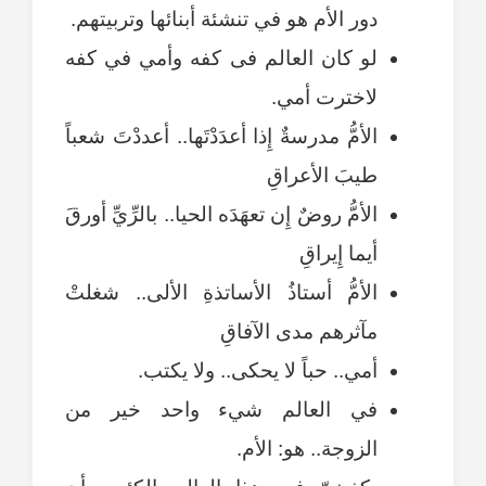
دور الأم هو في تنشئة أبنائها وتربيتهم.
لو كان العالم فى كفه وأمي في كفه
لاخترت أمي.
الأمُّ مدرسةٌ إِذا أعدَدْتَها.. أعددْتَ شعباً
طيبَ الأعراقِ
الأمُّ روضٌ إِن تعهَدَه الحيا.. بالرِّيِّ أورقَ
أيما إِيراقِ
الأمُّ أستاذُ الأساتذةِ الألى.. شغلتْ
مآثرهم مدى الآفاقِ
أمي.. حباً لا يحكى.. ولا يكتب.
في العالم شيء واحد خير من
الزوجة.. هو: الأم.