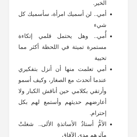
الخير.
أمي.. لن أسميك امرأة، سأسميك كل
شيء
أُمي.. وهل يحتمل قلمي إتكاءة
مستمرة تميتة في اللحظة أكثر مما
تحيية
أمي تعلمت منها أن أنزل بتفكيري
عندما أتحدث مع الصغار، وكيف أسمو
وأرتقي بكلامي حين أناقش الكبار ولا
أعارضهم حديثهم وأستمع لهم بكل
إحترام.
الأمُّ أستاذُ الأساتذةِ الألى.. شغلتْ
مآثرهم مدى الآفاقِ