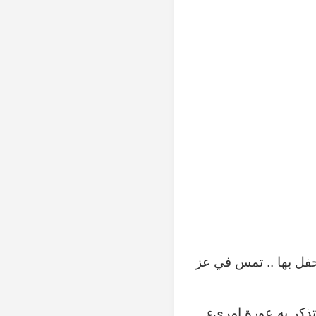
حفل بها .. تمس في عز
كر به عورة امرىءٍ ..