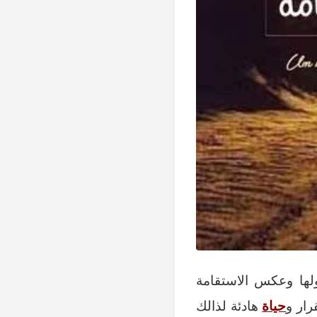
قولها وعكس الاستقامة
رار و
حياة
هادئة لذالك