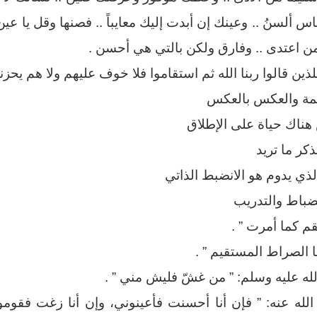
س ألسنُ .. وعينك إن أبدت إليك معايباً .. فصنها وقل يا عي
 اعتدى .. وفارق ولكن بالتي هي أحسن .
لذين قالوا ربنا الله ثم استقاموا فلا خوف عليهم ولا هم يحزنو
كمة والعكس بالعكس
ناك حياة على الإطلاق
ذكر ما تريد
لذي يدوم هو الانضبط الذاتي
نضباط والتدريب
م كما أمرت ” .
نا الصراط المستقيم ” .
ه عليه وسلم: ” من غشّ فليش مني ” .
لله عنه: ” فإن أنا أحسنت فأعينوني، وإن أنا زغت فقومو