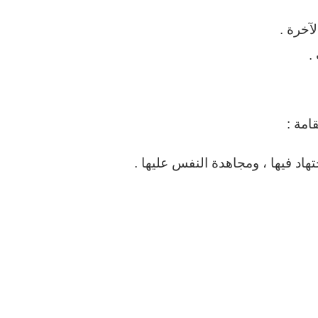
لآخرة .
.
امة :
هاد فيها ، ومجاهدة النفس عليها .