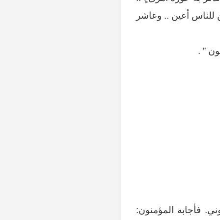
ن للناس أعين .. وعاشر
ن ” .
ني. فأجابه المؤمنون: