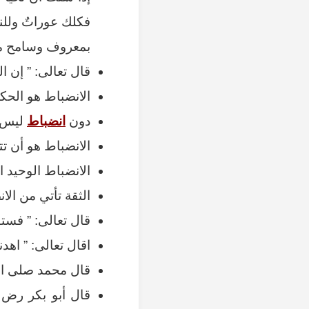
فكلك عوراتٌ وللنا
بمعروف وسامح من
قال تعالى: ” إن ال
الانضباط هو الح
دون
انضباط
ليس ه
الانضباط هو أن تت
الانضباط الوحيد ا
الثقة تأتي من الا
قال تعالى: ” فستق
اقال تعالى: ” اهد
قال محمد صلى الل
قال أبو بكر رض ا