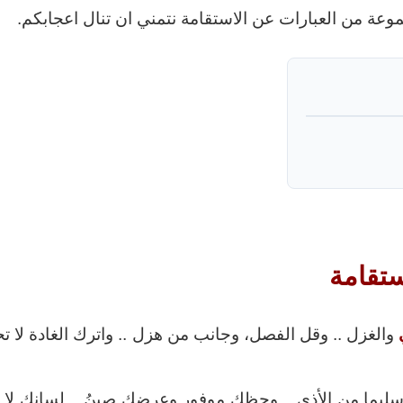
موعة من العبارات عن الاستقامة نتمني ان تنال اعجابكم.
ستقامة
والغزل .. وقل الفصل، وجانب من هزل .. واترك الغادة لا ت
سليما من الأذى .. وحظك موفور وعرضك صينُ .. لسانك لا تذ