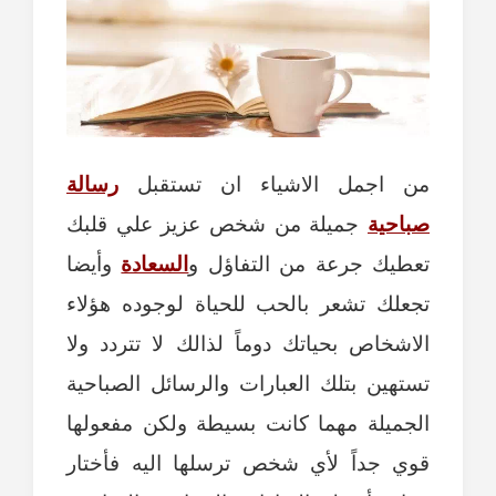
من اجمل الاشياء ان تستقبل
رسالة
صباحية
جميلة من شخص عزيز علي قلبك
تعطيك جرعة من التفاؤل و
السعادة
وأيضا
تجعلك تشعر بالحب للحياة لوجوده هؤلاء
الاشخاص بحياتك دوماً لذالك لا تتردد ولا
تستهين بتلك العبارات والرسائل الصباحية
الجميلة مهما كانت بسيطة ولكن مفعولها
قوي جداً لأي شخص ترسلها اليه فأختار