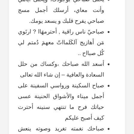
وأنت معاي، أرسلك أجمل مسج
صباحي يفرح قلبك و يسعد يومك.
صباحيّ ناس راقية , أحترمھَاا ? ارتَوي
مَن أهازيج آلكَلمااتّ معھمَ دُمتم لي
كُل صبااح ..
أسعد الله صباحك ،وكساك من حلل
السعادة والعافية – إن شاء الله تعالى
صباح السكينة ورواسي السفينة على
أجمل ميناء والأشواق الحنينة عسى
حياتك فرح ما تنتهي سنينه أحترت
كيف أصبح عليكم
صباحك نغمته تغريد وصوته ينعش