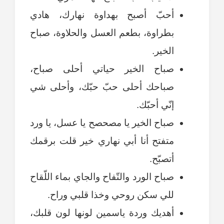
أحبّ أصبح بهداوة نهارك، هادي
بطراوة، بطعم العسل والحلاوة، صباح
الخير.
صباح الخير حياتي أحلى صباح،
صباحك أحلى حبّ حبّك، وأحلى شي
إنّي أحبّك.
صباح الخير يا مصحصح يا عسل، يا ورد
متفتح أنا أبي نهاري خير قلت برقمك
أتصبّح.
صباح الورد والتّفاح والجاي بماء اللّقاح
للي سكن روحي وخذا قلبي وراح.
أهديك وردة ياسمين لونها لون قلبك،