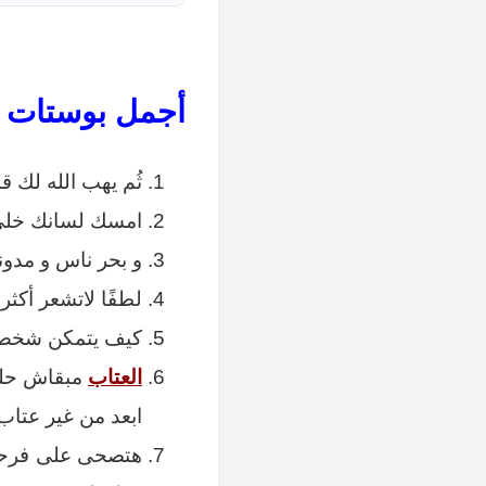
أجمل بوستات ك
ثُم يهب الله لك ق
امسك لسانك خلي 
و بحر ناس و مدون
لطفًا لاتشعر أكث
كيف يتمكن شخص و
العتاب
مبقاش حلو 
ابعد من غير عتاب
‏هتصحى على فرحة