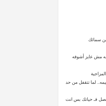
 من سمائك
سه مش عايز أشوفه
لمزاجية
ه.. لما تتقفل من حد
حصل فـ حياتك بس انت