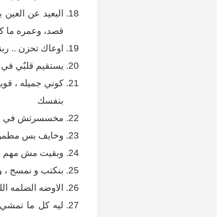
البعيد عن العين 
قصد، وعمره ما كا
اوعاك تحزن .. رب
يستقيم قلبٌي في كل
كوني جميله ، قوي
بنفسك
مخسسرتش في حـ
وخايف بس مطمن .
وبقيت مش مهم عن
بنكتب و نمسح ، و
الاوضه الضلمه ال
ليه كل ما تمشي 