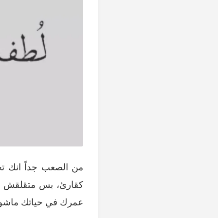
من الصعب جداً انك ت
كقارئ، بس متقلقش م
عمرك في حياتك ماشوف