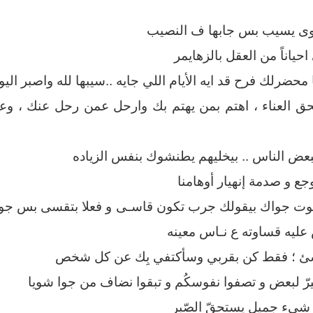
وى يسيب بس جابها ف النصيب
حياناً من العقل بالزهايمر
حضرلك فرح قد ايه الأيام اللي جايه ..سيبها لله واصبر الي
ق العناء ، اهتم بمن يهتم بك وارحل عمن رحل عنك ، وعا
ببعض الناس .. بيخليهم يطنشوك بنفس الزياده
ع و صدمة إنهيار أوهامنا
صوت جواك بيقولك جرب تكون قاسـى و فعلا بتقسى بس جو
 عليه قساوته ع نـاس معينه
 شئ ؛ فقط كن بقربي وسأكتفي بِك عن كل شخص
يرّ لبعض و تصفوا نفوسكُم و تبقوا نضاف من جوا شويا
. شيء جميل يستحقّ الصّبر