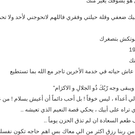
هو يشوفك يغير منك
ليك ضعفي وقلة حيلتي وفقري فاللهم لاتحوجني لأحد ولا تحمل
تموتكش بتصغرك
نك
اش حياته في خدمة الأخرين تاجر مع الله بما تستطيع
يبقى وجه رّبُكَ ذُو الجلالِ و الاكرَام”
 أعدآء ، ليس خوفاً ! بل أحب دائماً أن أعيش بسلام ! من غ
 تراه على أبيك ، يحكي قصة النعيم الذي تعيشه ..
 طعم السعادة ان لم تذق الحزن يوماً ..
 ربنا رزق اكثر من الي معاك بس اهم حاجه تكون نفسك