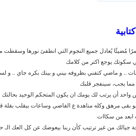
تابية
مرًا مُضيئًا يُعادل جميع النجوم التي انطفئ نورها وسقطت
سكوتك يوجع اكتر من كلامك
ات .. و ماضي كتفني بظروفه بيني و بينك بكره جاي .. و ل
ر مما يجب، سينفجر قلبك
احد أن يرتب لك يومك ان يكون المتحكم الوحيد بحالتك ا
بقى مرهق وكله مناهدة ع الفاضي وساعات بيقلب بقلة قيم
 ابعد من سكاات
 جيالك من غير ترتيب كأن ربنا بيعوضك عن كل العك الـ 