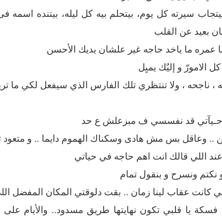
بيتجاب سيرته كل يوم، بيتحلم بيه كل ليله، بيتنده اسمه 
ن بعيد عن القلب
نا عمره ما ياخد حاجه غير علشان يديك الأحسن
 الامورّ و إليٌك يميِل
ه ، ناجحه ، ولا تنتظري تلك الفارس الذي سيفعل لكي ما ت
يآتي قد نفسسي ف مبزعلش ع حد
. وعاقل بس مش هادى وسكناك الهموم دايما .. و متعود 
د اللي قالك انت اهم حاجه في حياتي
 نكتم ونسرح و بنقول تمام
لي كانت عقاب لينا زمان .. بقت دلوقتي المكان المفضل الل
فسكة يا قلبي تكون نهايتها طريق مسدود.. والأيام على