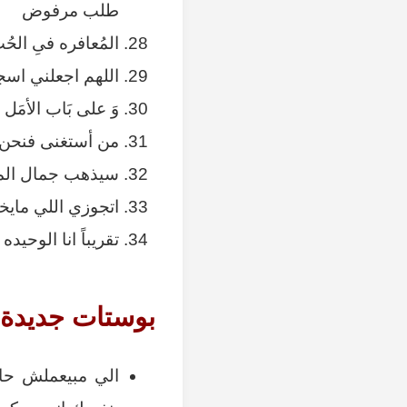
طلب مرفوض
المُعافره فىِ الح
اللهم اجعلني اسج
‏وَ على بَاب الأمَل 
من أستغنى فنحن 
سيذهب جمال المر
اتجوزي اللي مايخ
تقريباً انا الوح
بوستات جديدة
الي مبيعملش حا