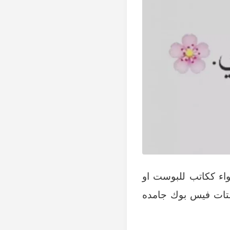
ء ككاتب للبوست او
تات فيس بوك جامده