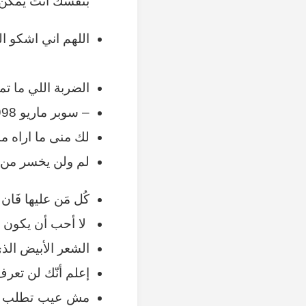
بنفسك انت يمكن 
اللهم اني اشكو ا
الضربة اللي ما 
– سوبر ماريو 1998
لك منى ما اراه م
لم ولن يخسر من ع
كُل مَن عليها فَان و
لا أحب أن يكون لي
الشعر الأبيض الذي
إعلم أنّك لن تعرف
مش عيب تطلب من