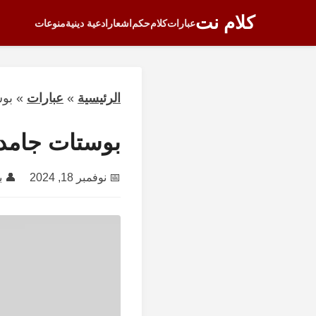
كلام نت
عبارات
كلام
حكم
اشعار
ادعية دينية
منوعات
الرئيسية
»
عبارات
»
بوس
بوستات جامده
📅
نوفمبر 18, 2024
👤 ب