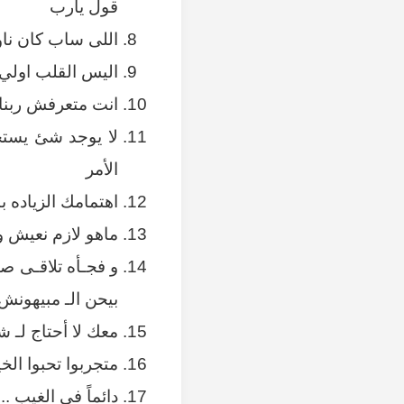
قول يارب
اللى ساب كان نا
اليس القلب اولي ا
انت متعرفش ربنا م
لا يوجد شئ يستح
الأمر
اهتمامك الزياده 
ماهو لازم نعيش وج
و فجـأه تلاقـى 
بيحن الـ مبيهونش
معك لا أحتاج لـ
متجربوا تحبوا الخ
دائماً فى الغيب .