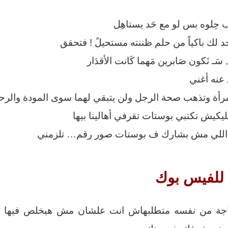
ُب حِلوه بس لو مع حَد يستاهِل
د لك باكياً من حلم ظننته مستحيلً ! فتحقق
, سَـ نَكون صَابرين مَهما كَانت الأقدَار
عنه أغني
أة وتذهب صحة الرجل ولن يتبقي لهما سوى المودة والرح
ليكيش تكتبي بوستات تقرفي أهالينا بيها
يده اللي مش بشارك ف بوستات صور رقم… تلزمني
 للفيس بوك
جة من نفسه متطلبهاش انت علشان مش هيخلص فيها لو