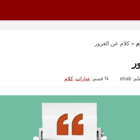
م
»
كلام عن الغرور
ر
قلم:
ehab
📂 قسم:
عبارات
,
كلام