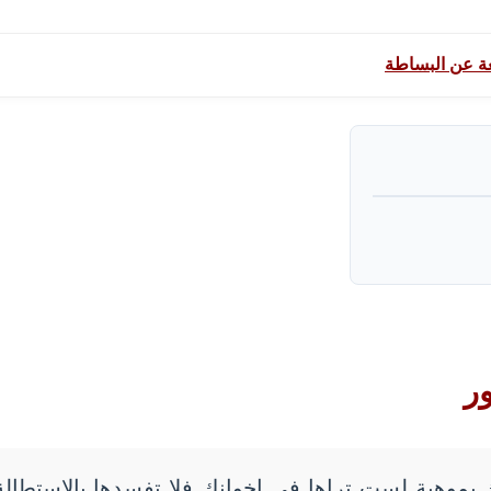
ة عن البساطة
ور
ك بموهبة لست تراها في إخوانك فلا تفسدها بالاستطالة