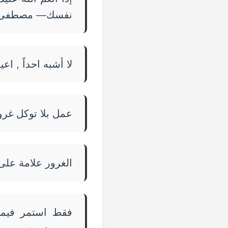
نفسك— مصطفى 
لا أشبه احداً , 
عمل بلا توكل غر
الغرور علامة على
فقط استمر فيما