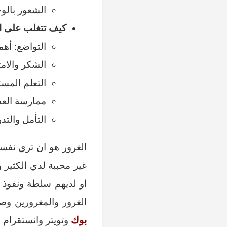
الشعور بالوح
كيف تتغلب على ا
التواضع: أهم
الشكر والامت
التعلم المست
ممارسة العط
التأمل والتد
الغرور هو ان تري نفس
غير محببة لدي الكثير
او لديهم سلطة ونفوذ 
الغرور والمغرورين و
بوك
وتويتر وانستقرام 