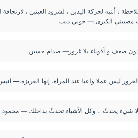
لاحظة ، أنتبه لحركة اليدين ، لشرود العينين ، لارتجاف
ت مصيبتي الكبرى.— جوني ديب
ون ضعف و أقوياء بلا غرور— صدام حسين
لغرور ليس عملا واعيا عند المرأة، إنها الغريزة.— أني
 لا شيءَ يحدثْ .. وكل الأشياء تحدثُ بداخلك.— محمود