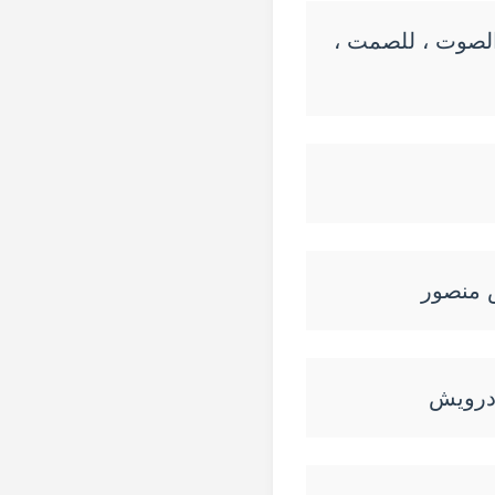
ة الصوت ، للصمت ،
س منصور
 درويش