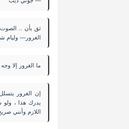
— جوني ديب
ثق بأن .. الصوت 
الغرور— وليام ش
ما الغرور إلا وج
إن الغرور يتسلل
يدرك هذا ، ولو 
اللازم وأنني صريح