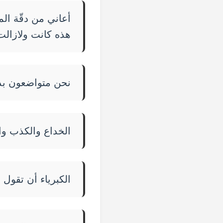
أعاني من دقّة الم
هذه كانت ولازال
نحن متواضعون بد
الخداع والكذب وا
الكبرياء أن تقول