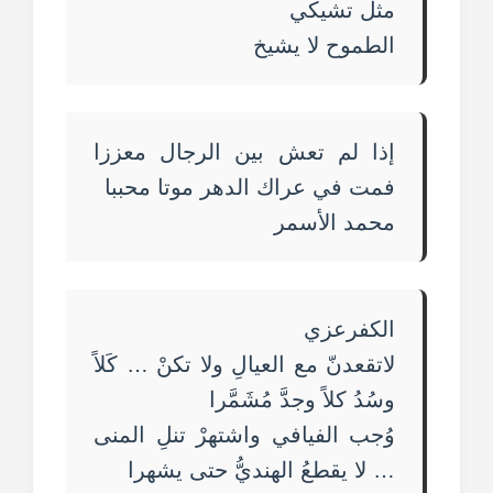
مثل تشيكي
الطموح لا يشيخ
إذا لم تعش بين الرجال معززا
فمت في عراك الدهر موتا محببا
محمد الأسمر
الكفرعزي
لاتقعدنّ مع العيالِ ولا تكنْ … كَلاً
وسُدُ كلاً وجدَّ مُشَمَّرا
وُجب الفيافي واشتهرْ تنلِ المنى
… لا يقطعُ الهنديُّ حتى يشهرا