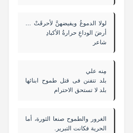
لولا الدموعُ ويفيضهنَّ لأحرقَتْ …
أرضَ الوداعِ حرارةُ الأكبادِ
شاعر
مِنه علي
بلد تتفنن فى قتل طموح ابنائها
بلد لا تستحق الاحترام
الغرور والطموح صنعا الثورة، أما
الحرية فكانت التبرير.