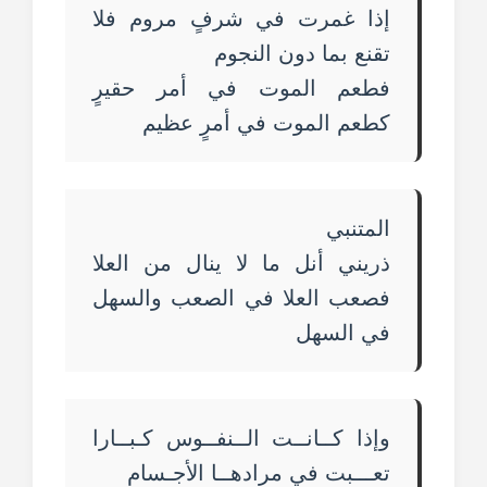
إذا غمرت في شرفٍ مروم فلا
تقنع بما دون النجوم
فطعم الموت في أمر حقيرٍ
كطعم الموت في أمرٍ عظيم
المتنبي
ذريني أنل ما لا ينال من العلا
فصعب العلا في الصعب والسهل
في السهل
وإذا كــانــت الــنفــوس كـبــارا
تعـــبت في مرادهــا الأجـسام