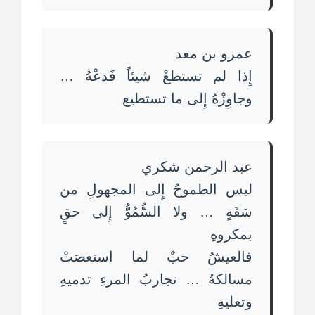
عمرو بن معد
إِذا لم تستطعْ شيئاً فَدعْهُ …
وجاوِزْهُ إِلى ما تستطيع
عبد الرحمن شكري
ليس الطموحُ إِلى المجهولِ من
سَفَهٍ … ولا السُّمُوُّ إِلى حقٍ
بمكروهِ
فالعيشُ حبٌ لما استعصَتْ
مسالكهُ … تجاربُ المرءِ تدميهِ
وتعليهِ