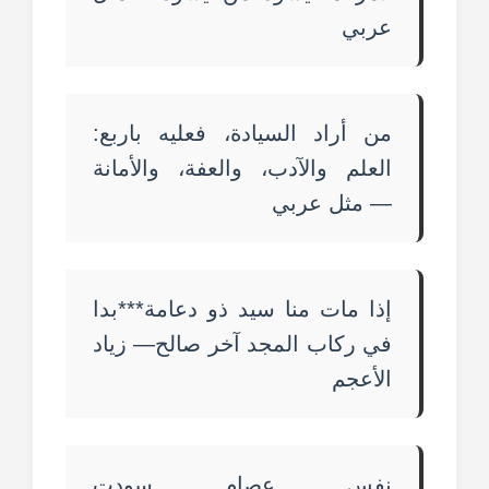
عربي
من أراد السيادة، فعليه باربع:
العلم والآدب، والعفة، والأمانة
— مثل عربي
إذا مات منا سيد ذو دعامة***بدا
في ركاب المجد آخر صالح— زياد
الأعجم
نفس عصام سودت