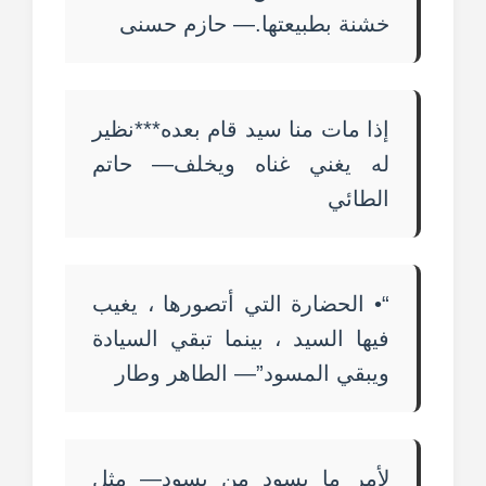
خشنة بطبيعتها.— حازم حسنى
إذا مات منا سيد قام بعده***نظير
له يغني غناه ويخلف— حاتم
الطائي
“• الحضارة التي أتصورها ، يغيب
فيها السيد ، بينما تبقي السيادة
ويبقي المسود”— الطاهر وطار
لأمر ما يسود من يسود— مثل