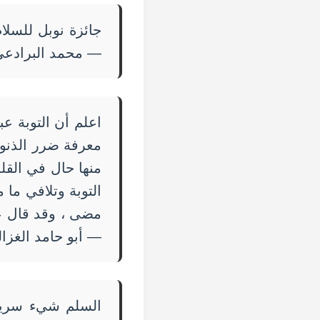
جائزة نوبل للسلام
— محمد البرادعي
اعلم أن التوبة عب
معرفة ضرر الذنوب
منها حال في القلب
التوبة وتلافي ما 
مضى ، وقد قال علي
— أبو حامد الغزا
السلم شيء سريع 