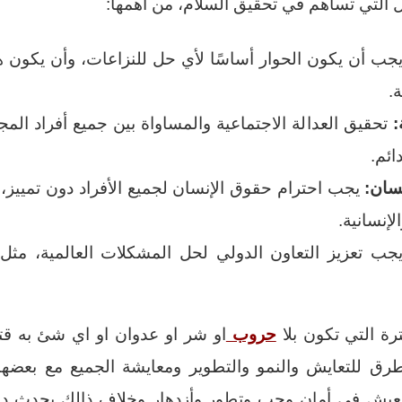
ل التي تساهم في تحقيق السلام، من أهمها:
جب أن يكون الحوار أساسًا لأي حل للنزاعات، وأن يكون هن
.
:
تحقيق العدالة الاجتماعية والمساواة بين جميع أفراد ا
ائم.
سان:
يجب احترام حقوق الإنسان لجميع الأفراد دون تمييز،
لإنسانية.
ب تعزيز التعاون الدولي لحل المشكلات العالمية، مثل ا
رة التي تكون بلا
حروب
او شر او عدوان او اي شئ به قتل
رق للتعايش والنمو والتطوير ومعايشة الجميع مع بعضهم
العيش فى أمان وحب وتطور وأزدهار وخلاف ذالك يحدث د