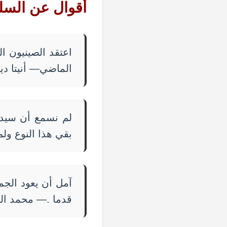
أقوال عن
السل
اعتقد الصينيون ا
الماضي— أنيتا د
لم نسمع أن سيدنا
بقي هذا النوع ول
آمل أن يعود الجم
قدما .— محمد ال