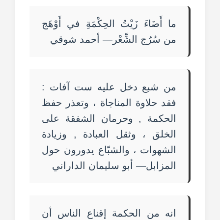
ما أَضَاءَ زَيْتُ الحِكْمَةِ في أَوْهَج
من سُرُج الشِّعْر— أحمد شوقي
من شبع دخل عليه ست آفات :
فقد حلاوة المناجاة ، وتعذر حفظ
الحكمة , وحرمان الشفقة على
الخلق ، وثقل العبادة , وزيادة
الشهوات ، والشبّاع يدورون حول
المزابل— أبو سليمان الداراني
انه من الحكمة إقناع الناس أن