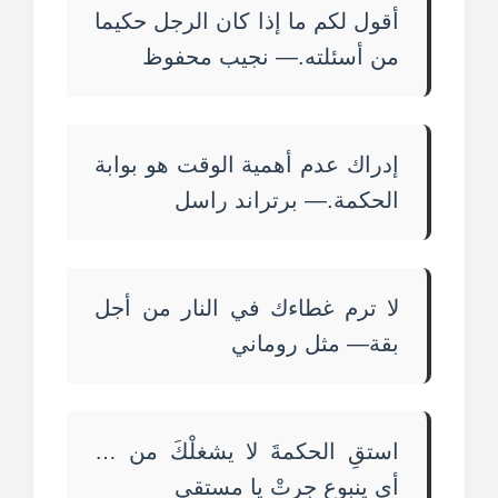
أقول لكم ما إذا كان الرجل حكيما
من أسئلته.— نجيب محفوظ
إدراك عدم أهمية الوقت هو بوابة
الحكمة.— برتراند راسل
لا ترم غطاءك في النار من أجل
بقة— مثل روماني
استقِ الحكمةَ لا يشغلْكَ من …
أي ينبوعٍ جرتْ يا مستقي