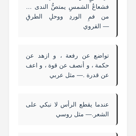
فشعاعُ الشمسِ يمتصُّ الندى …
من فمِ الوردِ ووحلِ الطرقِ
— القروي
تواضع عن رفعة ، و ازهد عن
حكمة ، و أنصف عن قوة ، و اعف
عن قدرة .— مثل عربي
عندما يقطع الرأس لا نبكي على
الشعر.— مثل روسي