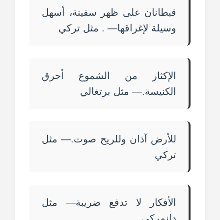
قبطانان على ظهر سفينة، أسهل
وسيلة لإغراقها— . مثل تركي
الإكثار من الشموع أحرق
الكنيسة.— مثل برتغالي
للأرض آذان وللريح صوت.— مثل
تركي
الأفكار لا تدفع ضريبة— مثل
دانمركي