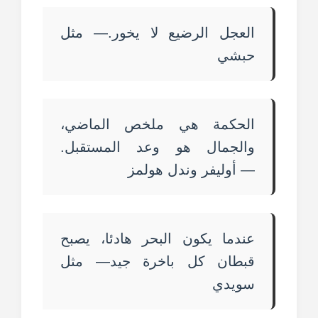
العجل الرضيع لا يخور.— مثل
حبشي
الحكمة هي ملخص الماضي،
والجمال هو وعد المستقبل.
— أوليفر وندل هولمز
عندما يكون البحر هادئا، يصبح
قبطان كل باخرة جيد— مثل
سويدي