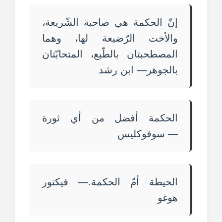
إنّ الحكمة هي صاحبة الشّريعة،
والأخت الرّضيعة لها، وهما
المصطحبتان بالطّبع، المتحابّتان
بالجوهر— ابن رشد
الحكمة أفضل من أي ثورة
— سوفوكليس
الحيطة أمّ الحكمة.— فيكتور
هوغو