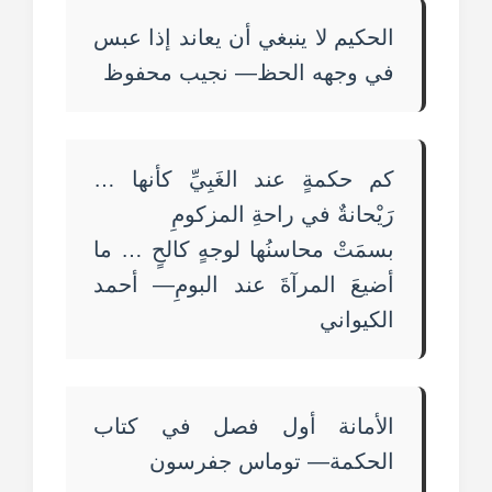
الحكيم لا ينبغي أن يعاند إذا عبس
في وجهه الحظ— نجيب محفوظ
كم حكمةٍ عند الغَبِيِّ كأنها …
رَيْحانةٌ في راحةِ المزكومِ
بسمَتْ محاسنُها لوجهٍ كالحٍ … ما
أضيعَ المرآةَ عند البومِ— أحمد
الكيواني
الأمانة أول فصل في كتاب
الحكمة— توماس جفرسون