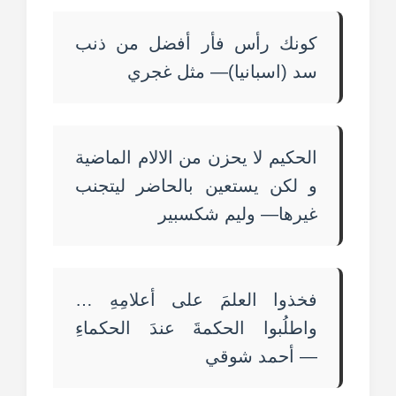
كونك رأس فأر أفضل من ذنب
سد (اسبانيا)— مثل غجري
الحكيم لا يحزن من الالام الماضية
و لكن يستعين بالحاضر ليتجنب
غيرها— وليم شكسبير
فخذوا العلمَ على أعلامِهِ …
واطلُبوا الحكمةَ عندَ الحكماءِ
— أحمد شوقي