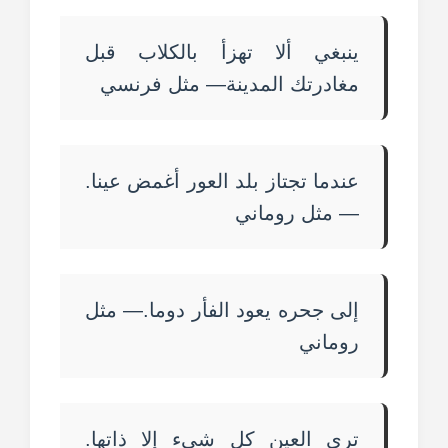
ينبغي ألا تهزأ بالكلاب قبل
مغادرتك المدينة— مثل فرنسي
عندما تجتاز بلد العور أغمض عينا.
— مثل روماني
إلى جحره يعود الفأر دوما.— مثل
روماني
ترى العين كل شيء إلا ذاتها.