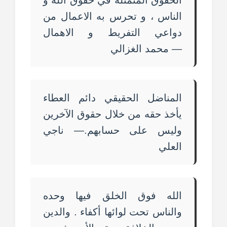
الحقوق المتمثلة في حقوق الله و
الناس ، و تحرس به الاعمال من
دواعي التفريط و الاهمال
— محمد الغزالي
المناضل الحقيقي دائم العطاء
يأخذ حقه من خلال حقوق الآخرين
وليس على حسابهم.— ناجي
العلي
الله فوق الخلق فيها وحده
والناس تحت لوائها أكفاء . والدين