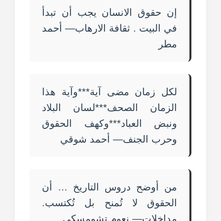
إن حقوق الانسان يجب أن تبدأ
في البيت . ثقافة الارهاب— أحمد
مطر
لكل زمان مضى آية***وآية هذا
الزمان الصحف***لسان البلاد
ونبض العباد***وكهف الحقوق
وحرب الجنف— أحمد شوقي
من أوضح دروس التاريخ … أن
الحقوق لا تُمنح بل تُكتسب.
مداخلات— نعوم تشومسكي