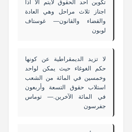
تكوين احد الحقوق لايتم الا اذا
اجتاز ثلاث مراحل وهي العادة
والقضاء والقانون— غوستاف
لوبون
لا تزيد الديمقراطية عن كونها
حكم الغوغاء حيث يمكن لواحد
وخمسين في المائة من الشعب
استلاب حقوق التسعة وأربعون
في المائة الآخرين.— توماس
جفرسون