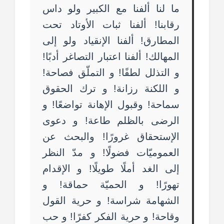
ما لنا ألفنا مع الكبير ولو داس
رقابنا! ألفنا ثبات الأوتاد تحت
المطارق! ألفنا الإنقياد ولو إلى
المهالك! ألفنا اعتبار التصاغر أدبًا!
و التذلل لطفًا! و التملّق فصاحة!
و اللكنة رزانة! و ترك الحقوق
سماحة! وقبول الإهانة تواضعًا! و
الرضى بالظلم طاعة! و دعوى
الإستحقاق غرورًا! والبحث عن
العموميّات فضولًا! و مدّ النظر
إلى الغد أملًا طويلًا! و الإقدام
تهورًا! و الحميّة حماقة! و
الشهامة شراسة! و حرية القول
وقاحة! و حرية الفكر كفرًا! و حب