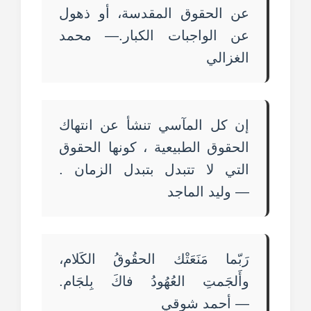
عن الحقوق المقدسة، أو ذهول
عن الواجبات الكبار.— محمد
الغزالي
إن كل المآسي تنشأ عن انتهاك
الحقوق الطبيعية ، كونها الحقوق
التي لا تتبدل بتبدل الزمان .
— وليد الماجد
رَبّما مَنَعَتْك الحقُوقُ الكَلام،
وأَلجَمتِ العُهُودُ فاكَ بِلجَام.
— أحمد شوقي