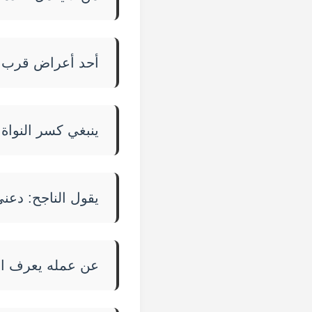
أحد أعراض قرب الا
ينبغي كسر النواة
يقول الناجح: دعن
عن عمله يعرف ال