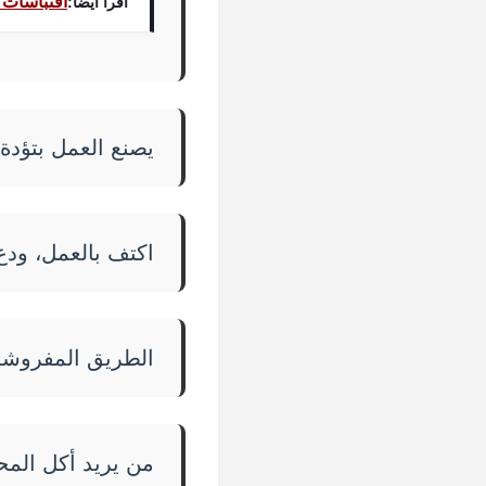
اقتباسات 
اقرأ أيضاً:
يصنع العمل بتؤدة،
اكتف بالعمل، ودع
الطريق المفروشة ب
من يريد أكل المح