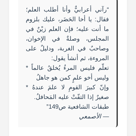
“رآني أعرابيٌّ وأنا أطلب العلم؛
فقال: يا أخا الحَضَر، عليك بلزوم
ما أنت عليه؛ فإن العلم زيْنٌ في
المجلس، وصلةٌ في الإخوان،
وصاحبٌ في الغربة، ودليلٌ على
المروءة، ثم أنشأ يقول:
تعلّم فليس المرءُ يُخلقُ عالماً *
وليس أخو علمٍ كمن هو جاهلُ
وإنّ كبيرَ القومِ لا علمَ عندهُ *
صغيرٌ إذا التفّتْ عليه المَحافلُ.
طبقات الشافعية ص149”
—
الأصمعي