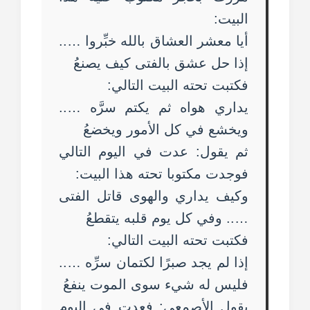
البيت:
أيا معشر العشاق بالله خبِّروا …..
إذا حل عشق بالفتى كيف يصنعُ
فكتبت تحته البيت التالي:
يداري هواه ثم يكتم سرَّه …..
ويخشع في كل الأمور ويخضعُ
ثم يقول: عدت في اليوم التالي
فوجدت مكتوبا تحته هذا البيت:
وكيف يداري والهوى قاتل الفتى
….. وفي كل يوم قلبه يتقطعُ
فكتبت تحته البيت التالي:
إذا لم يجد صبرًا لكتمان سرِّه …..
فليس له شيء سوى الموت ينفعُ
يقول الأصمعي: فعدت في اليوم