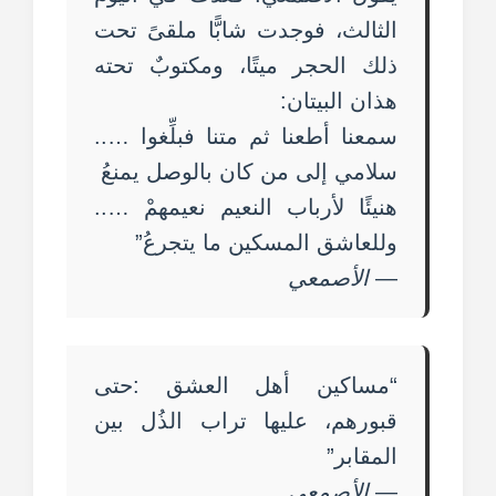
الثالث، فوجدت شابًّا ملقىً تحت
ذلك الحجر ميتًا، ومكتوبٌ تحته
هذان البيتان:
سمعنا أطعنا ثم متنا فبلِّغوا …..
سلامي إلى من كان بالوصل يمنعُ
هنيئًا لأرباب النعيم نعيمهمْ …..
وللعاشق المسكين ما يتجرعُ”
—
الأصمعي
“مساكين أهل العشق :حتى
قبورهم، عليها تراب الذُل بين
المقابر”
—
الأصمعي