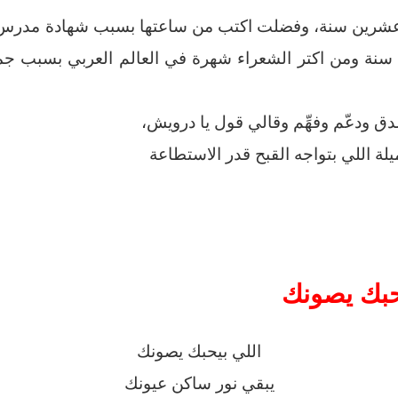
شرين سنة، وفضلت اكتب من ساعتها بسبب شهادة مدرس ال
لنهاردة بقى عندي ٣٣ سنة ومن اكتر الشعراء شهرة في العالم العربي ب
 ودعّم وفهِّم وقالي قول يا درويش،
يلة اللي بتواجه القبح قدر الاستطاعة
حبك يصونك
اللي بيحبك يصونك
يبقي نور ساكن عيونك