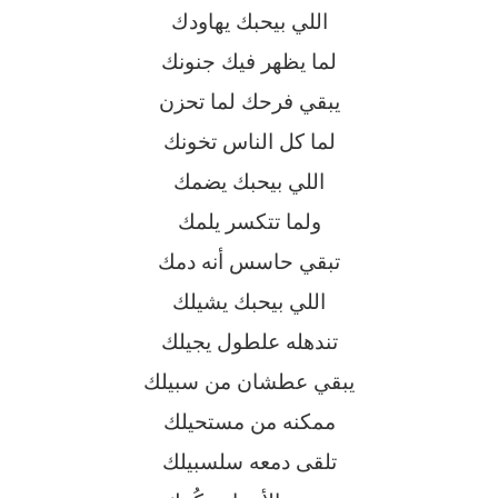
اللي بيحبك يهاودك
لما يظهر فيك جنونك
يبقي فرحك لما تحزن
لما كل الناس تخونك
اللي بيحبك يضمك
ولما تتكسر يلمك
تبقي حاسس أنه دمك
اللي بيحبك يشيلك
تندهله علطول يجيلك
يبقي عطشان من سبيلك
ممكنه من مستحيلك
تلقى دمعه سلسبيلك