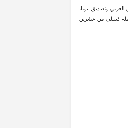
عربي وتصديق ابويا،
سبب جملة كتبتلي من عشرين