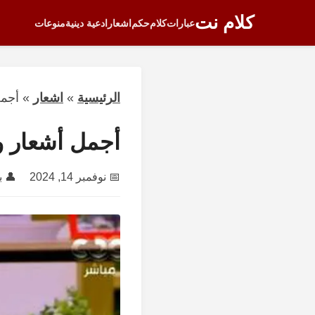
كلام نت
عبارات
كلام
حكم
اشعار
ادعية دينية
منوعات
الرئيسية
»
اشعار
»
أجم
أجمل أشعار 
📅
نوفمبر 14, 2024
👤 ب