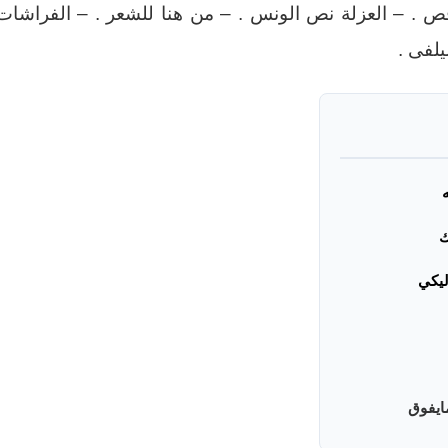
رقص . – العزلة نص الونس . – من هنا للشعر . – الفراشات
يلفى .
ك
ليكي
ايفوق