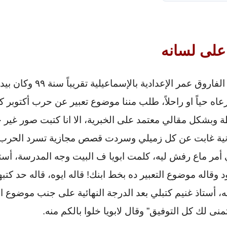
على لسانه
كنت طالب ف مدرسة الفاروق عمر ا
عاه حياً او راحلاً، طلب مننا موضوع تعبير عن حرب أكتوبر 
وبشكل مقالي معتمد على الخبرية، الا انا كتبت صور غير 
سانية غابت عن كل زميلي وسردت قصص مجازية تسرد الحرب
أمر ماع رفش ليه، كلمت ابويا ف البيت وجه المدرسة، أستا
 وقاله موضوع التعبير ده بخط ابنك! قاله ايوه، قاله حد كتبهل
تبه، أستاذ غنيم كتبلي بعد الدرجة النهائية على جنب موضوع ال
نى لك كل التوفيق” وقال لابويا خلوا بالكم منه.