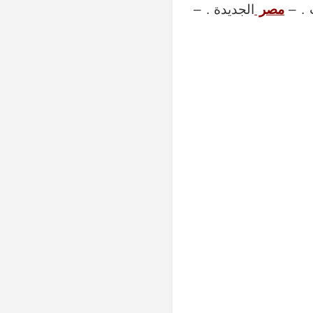
 . –
مصر
الجديدة . –