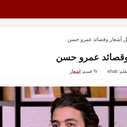
ل أشعار وقصائد عمرو حسن
وقصائد عمرو حسن
قلم:
ehab
📂 قسم:
اشعار