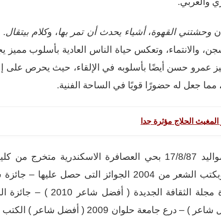
ي والعربي.
ان
وحشتني القهوة
،
أشياء يحدث أن تمر بها
، و
كلام بيتقال
. 
، والانتماء، وتعكس حياة الناس العادية بأسلوب مميز يجم
يز عمرو حسن أيضًا بأسلوبه في الإلقاء، حيث يحرص على إل
ما جعل له حضورًا قويًا في الساحة الفنية.
 المغيث الحلاج مؤثرة جدا
عمرو حسن مواليد 17/8/87 بحي العصافرة الاسكندرية متخرج 
السويس لعام 2010 وبكتب الشعر من 2004 الجوائز التى حصل 
الجامعات 2009 ( أفضل شاعر ) – درع جامعة حلوان 9