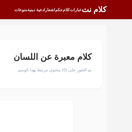
كلام نت
عبارات
كلام
حكم
اشعار
ادعية دينية
منوعات
كلام معبرة عن اللسان
تم العثور على (0) محتوى مرتبط بهذا الوسم.