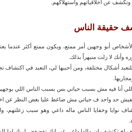
 وتكشف عن أخلاقياتهم واستهلاكهم.
ف حقيقة الناس
أشخاص أبو وجهين أمر ممتع، ويكون ممتع أكثر عندما يعت
ه وأنك لا زلت منبهراً بذلك.
تعبد أشكال مختلفة، ومن أحببها لي، التعبد في اكتشاف ت
مجاريها.
لي أنا فيه مش بسبب حياتي بس بسبب الناس اللي بوجهين
نا مفيش حد واحد ف حياتي مش ضاغط عليا بغض النظر عن ا
اف نوايا وخفايا الناس ماله داعي وهو سبب زعلتهم، وا
.
 راح تكتشف ان مالها داعي غير انك تفضفض لربك اما الن