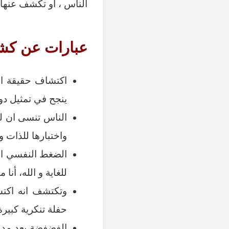
الناس ، أو تكشف عنها
عبارات عن كش
اكتشاف حقيقة ال
ينجح في تمثيل دور
الناس تنسى ان لل
واختبارها للذات و
الضغط النفسي ال
للغاية و الله، أ
وتكتشف انه اكتش
حفلة تنكرية كبيرة
الفضفضة بعد مدة