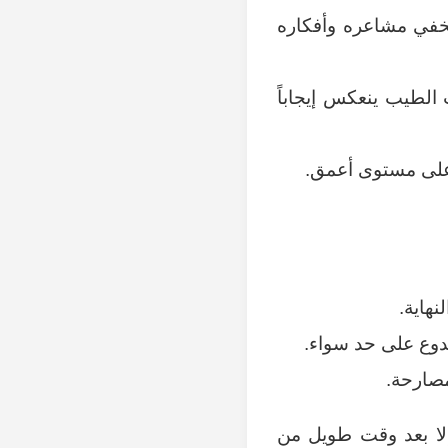
يخفي مشاعره وأفكاره
لطيب ينعكس إيجاباً
على مستوى أعمق.
نهاية.
دوع على حد سواء.
مصارحة.
ا بعد وقت طويل من