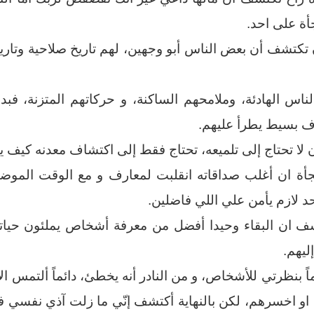
ة على احد.
تشف أن بعض الناس أبو وجهين، لهم تاريخ صلاحية وتاريخ
ناس الهادئة، وملامحهم الساكنة، و حركاتهم المتزنة، فب
 بسيط يطرأ عليهم.
لا تحتاج إلى تلميعه، تحتاج فقط إلى اكتشاف معدنه كيف يب
أة ان أغلب صداقاته انقلبت لمعارف و مع الوقت الموضوع
د لازم يأمن علي اللي فاضلين.
ف ان البقاء وحيدا أفضل من معرفة أشخاص يملئون حياتنا
ليهم.
اً بنظرتي للأشخاص، و من النادر أنه يخطئ، دائماً ألتمس ا
م او اخسرهم، لكن بالنهاية أكتشف إنّي ما زلت آذي نفسي 