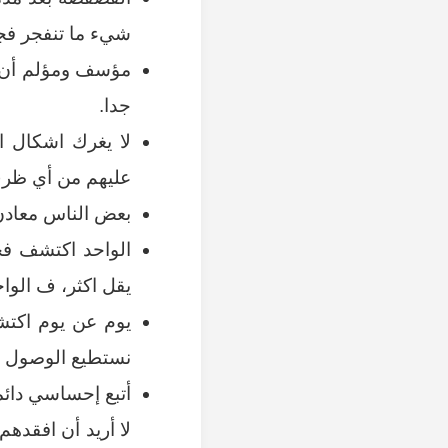
شيء ما تنفجر فجأ
مؤسف ومؤلم أن تك
جدا.
لا يغرك اشكال ال
عليهم من أي ظرف
بعض الناس معادن 
الواحد اكتشف فج
يقل اكثر، ف الواح
يوم عن يوم اكتش
نستطيع الوصول إ
أتبع إحساسي دائم
لا أريد أن افقده