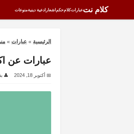
كلام نت
عبارات
كلام
حكم
اشعار
ادعية دينية
منوعات
الرئيسية
»
عبارات
»
من
عبارات عن اك
📅
أكتوبر 18, 2024
👤 ب