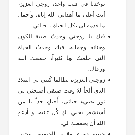
توحّدنا في قلب واحد، زوجي العزيز،
أنت أغلى ما أهداني الله إياه، وأجمل
ما قدمه لي بكل الحياة يا حياتي.
فيك يا زوجتي وجدتُ طيبة الكون
وحنانه وجماله، فيك وجدتُ الحياة
التي حلمتُ بها كثيراً، حفظك الله
ورعاك.
زوجتي العزيزة لطالما كُنتي لي الملاذ
الذي ألجأ لهُ وقت ضيقي أصبحتي لي
نور يضيء حياتي، أُحبكِ جداً يا من
أستشعر بحبي لكِ كُل ثانيه، و أدعو
الله أن يحفظكِ لي.
حبيبة عمري وقلبي الحنونة، زوجتي