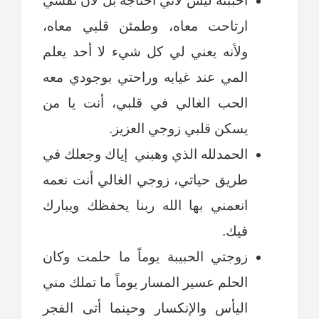
احببته ليس لأني احتاجه بل لأن نفسي
ارتاحت معاه، وطمئن قلبي معاه،
ولأنه يعني لي كل شيء لا أحد يعلم
المي عند غيابه وراحتي بوجودي معه
الحب الغالي في قلبي، أنت يا من
يسكن قلبي زوجي العزيز.
الحمدلله الذي وهبني إياك وجعلك في
طريق حياتي، زوجي الغالي أنت نعمه
انعمني بها الله ربنا يحفظك ويبارك
فيك.
زوجتي الحبيبة يوماً ما حلمت وكان
الحلم عسير المسار يوماً ما تملك مني
اليأس والإنكسار وحينما أتى الفجر