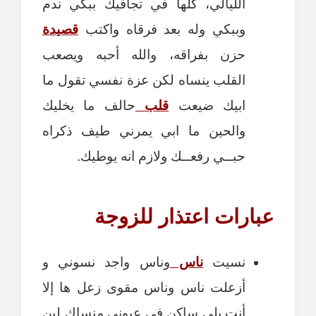
الليالي، كلها في تجافيك ببكي ندم
وببكي وله بعد فرقاه واكتب
قصيدة
حزن بفراقه، والله أحبه ويصعب
القلب ينساه لكن عزة نفسي تقول ما
ابيك ضيعت
قلب
حالف ما يخليك
والحين ما ابي يمرني طيف ذكراه
حبــي رفعــك ولازم انه يوطيك.
عبارات اعتذار للزوجة
نسيت
ناس
وناس واجد نسوني و
أزعلت ناس وناس مقوى زعل ها إلا
أنت يلي ساكن في عيوني منساك لين