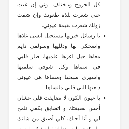
كل الجروح ويـختلف لوني إن غبت
عني شعرت بلذة طعونك وإن شفت
زولك شعرت بقيمة عيوني.
يا رسائل خبريها مستحيل انسى غلاها
واضحكي لها ودلليها وسولفي دايم
معاها حيل اعزها علميها، طار قلبي
في سماها وكل شوقي سلميها
واسهري صبحها ومساها هي عيوني
دلعيها اللي قلبي مانساها.
يا عيون الكون لا تضايقت قلي عشان
أحس بضيقتك و اتضايق يكفي تلمح
لي و أنا أجيك، كلي أضيق من شانك
ولو كنت رايق حنا اتفقنا نشكي لبعض