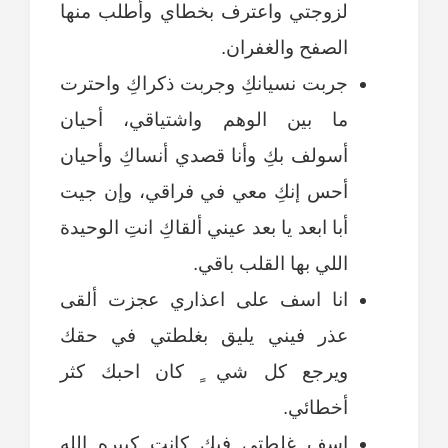
لزوجتي واعترف بخطاي وأطلب منها
الصفح والغفران.
جربت نسيانكِ وجربت ذكراكِ واحترت
ما بين الوهم واشتياقي، أحيان
أسولف بكِ وأنا قصدي أنساكِ وأحيان
أحس إنكِ معي في فراقي، وإن جيت
أبا ابعد يا بعد عيني ألقاكِ انتِ الوحيدة
اللي بها القلب باقي.
انا اسف على اعذاري عجزت ألقى
عذر فيني يليق بغلطتي في حقك
ويرجع كل شي ٍ كان احبك كثر
أخطائي.
اسف غلطتي فيك كانت كبيره الله