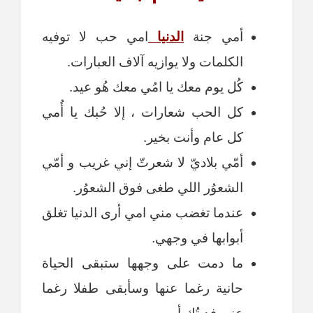
أمي جنة
الدنيا
امي حب لا توفيه
الكلمات ولا يوازيه آلاف العبارات.
كُل يوم معك يا امُي معك هُو عيد.
كل الحب شعارات ، إلا حُبك يا أُمي
كل عام وأنت بخير.
أمّي بلاديّ لا شعرتّ إني غريب و أمّي
الشعوُر اللي طغى فوق الشعوُر.
عندما تغضب مني امي أرى الدنيا تغلق
أبوابها في وجهي.
ما دمت على وجهها ستبقى الحياة
حانية رغما عنها وسأبقى طفلا رغما