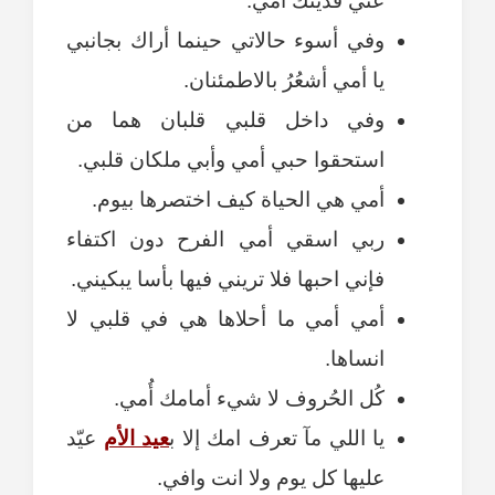
عني فديتُك أمي.
وفي أسوء حالاتي حينما أراك بجانبي
يا أمي أشعُرُ بالاطمئنان.
وفي داخل قلبي قلبان هما من
استحقوا حبي أمي وأبي ملكان قلبي.
أمي هي الحياة كيف اختصرها بيوم.
ربي اسقي أمي الفرح دون اكتفاء
فإني احبها فلا تريني فيها بأسا يبكيني.
أمي أمي ما أحلاها هي في قلبي لا
انساها.
كُل الحُروف لا شيء أمامك أُمي.
يا اللي مآ تعرف امك إلا ب
عيد الأم
عيّد
عليها كل يوم ولا انت وافي.