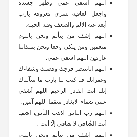
اللهم اشفي عمي وطهر جسده
واجعل العافيه تسري فعروقه يارب
أبعد عنه الالم والضعف وقلة الحيله.
اللهم إشف من يتألم ونحن بالنوم
منعمين ومن يبكي وجعا ونحن بملذاتنا
غارقين اللهم اشفي عمي.
اللهم إناننتظر فرجك وفضلك وشفاءك
وغفرانك ف كتب لنا يارب ما سآلناك
إنك انت القادر الرحيم اللهم أشفي
عمي شفاءا لايغادر سقما اللهم آمين.
اللهم رب الناس اذهب البأس، اشفِ
أنت الشّافي لا شافي إلّا أنت”.
اللهم إشف من يتألم ونحن بالنوم