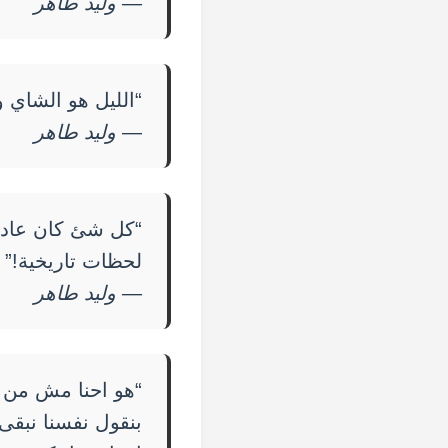
—
وليد طاهر
“الليل هو الشاي 
—
وليد طاهر
“كل شئ كان عادي
لحظات تاريخية!”
—
وليد طاهر
“هو احنا مش من ا
بنقول نفسنا نبقى