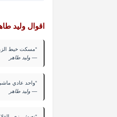
اقوال وليد طاه
“مسكت خيط الزمن 
—
وليد طاهر
“واحد عادي ماشي
—
وليد طاهر
“نعيش زي الفلاس