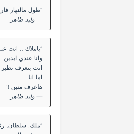
“طول مالنهار فارغ 
—
وليد طاهر
“ياملاك .. انت عن
وانا عندي ايدين
انت بتعرف تطير
اما انا
هاعرف منين !”
—
وليد طاهر
“ملك, سلطان, رئي