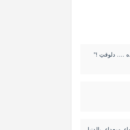
 …. دلوقتِ !”
ء سعداء بالدنيا