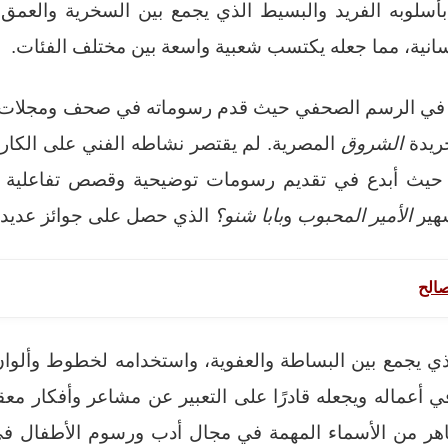
 بأسلوبه الفريد والبسيط الذي يجمع بين السخرية والعمق
سانية، مما جعله يكتسب شعبية واسعة بين مختلف الفئات.
ه في الرسم الصحفي حيث قدم رسوماته في صحف ومجلات 
ريدة
الشروق
المصرية. لم يقتصر نشاطه الفني على الكاري
 حيث أبدع في تقديم رسومات توضيحية وقصص تفاعلية 
شهير
الأمير المحبوب
و
بابا شنو؟
الذي حصل على جوائز عديدة
الح
لذي يجمع بين البساطة والعفوية، واستخدامه لخطوط وألوان
 أعماله ويجعله قادرًا على التعبير عن مشاعر وأفكار م
طاهر من الأسماء المهمة في مجال أدب ورسوم الأطفال في