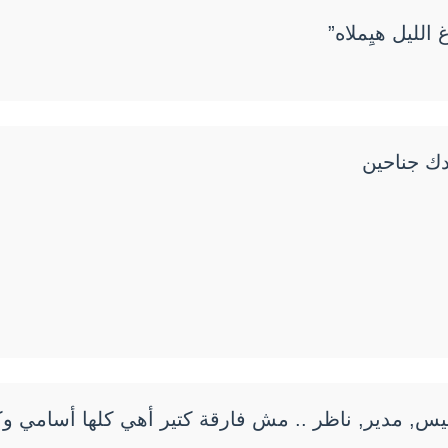
الليل هيِملاه”
دك جناحين
س, مدير, ناظر .. مش فارقة كتير أهي كلها أسامي وك