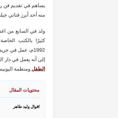
يساهم في تقديم فن را
منه أحد أبرز فناني جيله
ولد في السابع من اغسطس عام 1969م بمدينة ال
كثيرًا بالكتب الخاص
1992م، عمل في جريدة الدستور التي تصدر اسبوعيًا، وايضًا جريدة نهضة
إلى أنه يعمل في دار ا
الطفل
ومنظمة اليونيس
محتويات المقال
اقوال وليد طاهر