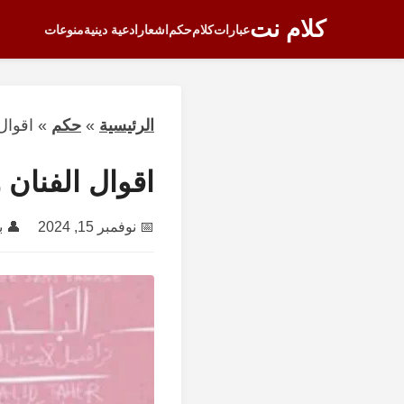
كلام نت
عبارات
كلام
حكم
اشعار
ادعية دينية
منوعات
الرئيسية
»
حكم
»
اقوال
اقوال الفنان 
📅
نوفمبر 15, 2024
👤 ب