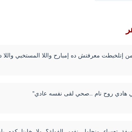
ر
إتلخبطت معرفتش ده إمبارح واللا المستخبي واللا ده
 هادي روح نام ..صحي لقى نفسه عادي”
فة تعساء ونحاول نفهم الفولة؟ ولا خلينا كده بلها