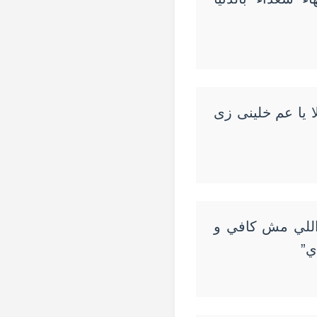
يا عم خلينى زى
اللي مش كافي و
ي”