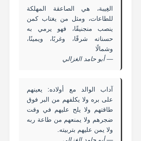
الغِيبة، هي الصاعقة المهلكة
للطاعات، ومثل من يغتاب كمن
ينصب منجنيقًا، فهو يرمي به
حسناته شرقًا، وغربًا، ويمينًا،
وشمالًا
—
أبو حامد الغزالي
آداب الوالد مع أولاده: يعينهم
على بره ولا يكلفهم من البر فوق
طاقتهم ولا يلح عليهم في وقت
ضجرهم ولا يمنعهم من طاعة ربه
ولا يمن عليهم بتربيته.
—
أبو حامد الغزالي