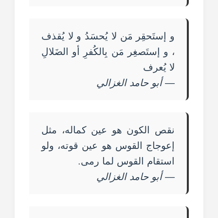
و إستَحقِر مَن لا يُحسَدُ و لا يُقذف
، و إستَصغِر مَن بِالكُفرِ أو الضَلالِ
لا يُعرف
—
أبو حامد الغزالي
نقص الكون هو عين كماله، مثل
إعوجاج القوس هو عين قوته، ولو
استقام القوس لما رمى.
—
أبو حامد الغزالي